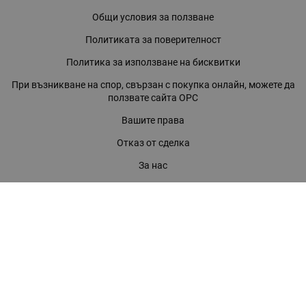
Общи условия за ползване
Политиката за поверителност
Политика за използване на бисквитки
При възникване на спор, свързан с покупка онлайн, можете да
ползвате сайта ОРС
Вашите права
Отказ от сделка
За нас
Магазини
Помощ
Карта на сайта
Контакти
КОНТАКТИ