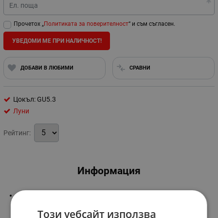
Ел. поща
Прочетох „
Политиката за поверителност
“ и съм съгласен.
УВЕДОМИ МЕ ПРИ НАЛИЧНОСТ!
ДОБАВИ В ЛЮБИМИ
СРАВНИ
Цокъл: GU5.3
Луни
Рейтинг:
Информация
Цокъл:
GU5.3
Този уебсайт използва