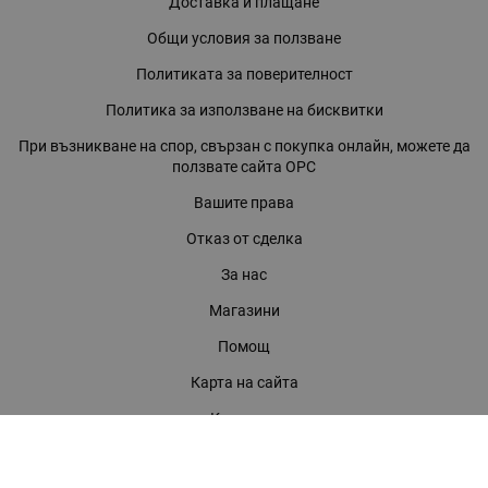
Доставка и плащане
Общи условия за ползване
Политиката за поверителност
Политика за използване на бисквитки
При възникване на спор, свързан с покупка онлайн, можете да
ползвате сайта ОРС
Вашите права
Отказ от сделка
За нас
Магазини
Помощ
Карта на сайта
Контакти
КОНТАКТИ