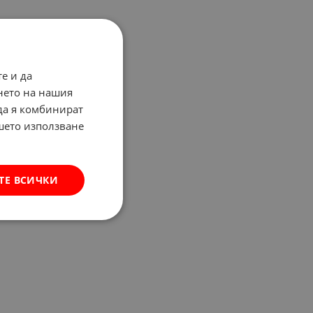
е и да
нето на нашия
 да я комбинират
ашето използване
ТЕ ВСИЧКИ