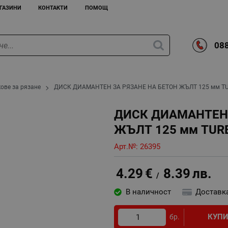
ГАЗИНИ
КОНТАКТИ
ПОМОЩ
088
ове за рязане
ДИСК ДИАМАНТЕН ЗА РЯЗАНЕ НА БЕТОН ЖЪЛТ 125 мм T
ДИСК ДИАМАНТЕН 
ЖЪЛТ 125 мм TUR
Арт.№:
26395
4.29
€
8.39
лв.
/
В наличност
Доставк
КУП
бр.