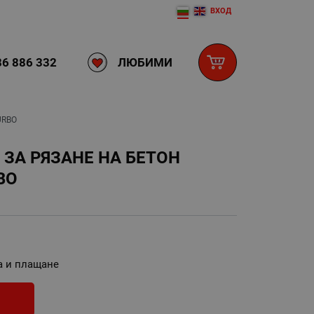
ВХОД
ЛЮБИМИ
6 886 332
URBO
ЗА РЯЗАНЕ НА БЕТОН
BO
а и плащане
И