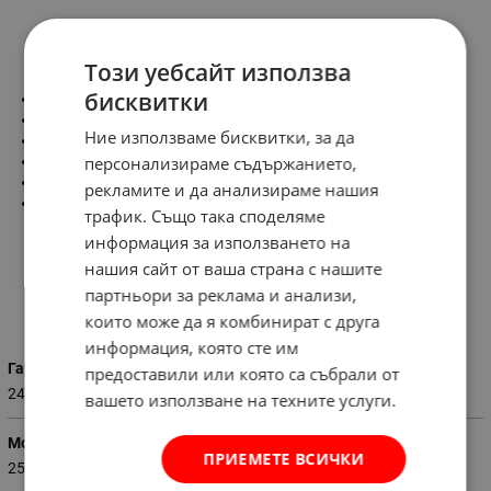
Информация
Този уебсайт използва
бисквитки
Мощност-250W
Захранващо напрежение-220V/50Hz
Ние използваме бисквитки, за да
Обороти на празен ход-2950об./мин.
персонализираме съдържанието,
Обороти на бавнооборотния диск в мин.-135
Размер на бавнооборотния диск-200х40х20мм
рекламите и да анализираме нашия
Размер на диска-150х16х12.7мм
трафик. Също така споделяме
информация за използването на
нашия сайт от ваша страна с нашите
партньори за реклама и анализи,
Характеристики
които може да я комбинират с друга
информация, която сте им
Гаранция (месеци)
предоставили или която са събрали от
24
вашето използване на техните услуги.
Мощност (W)
ПРИЕМЕТЕ ВСИЧКИ
250