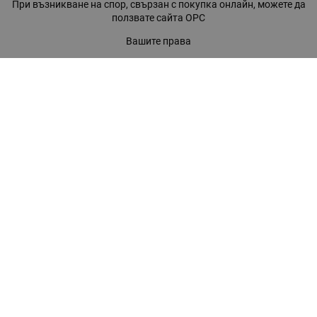
При възникване на спор, свързан с покупка онлайн, можете да
ползвате сайта ОРС
Вашите права
Отказ от сделка
За нас
Магазини
Помощ
Карта на сайта
Контакти
КОНТАКТИ
БАГИРА ООД
гр. Стара Загора, бул. "Патриарх Евтимий" 39
Телефони:
0899 919 917
- Информация
(042) 613 389
- Факс