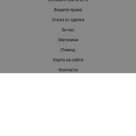
Вашите права
Отказ от сделка
За нас
Магазини
Помощ
Карта на сайта
Контакти
КОНТАКТИ
БАГИРА ООД
гр. Стара Загора, бул. "Патриарх Евтимий" 39
Телефони:
0899 919 917
- Информация
(042) 613 389
- Факс
0886 886 332
- Онлайн магазин