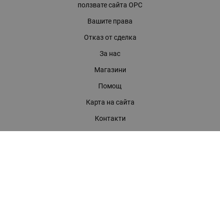
ползвате сайта ОРС
Вашите права
Отказ от сделка
За нас
Магазини
Помощ
Карта на сайта
Контакти
КОНТАКТИ
БАГИРА ООД
гр. Стара Загора, бул. "Патриарх Евтимий" 39
Телефони:
0899 919 917
- Информация
(042) 613 389
- Факс
0886 886 332
- Онлайн магазин