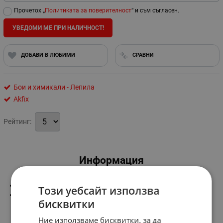
Прочетох „
Политиката за поверителност
“ и съм съгласен.
УВЕДОМИ МЕ ПРИ НАЛИЧНОСТ!
ДОБАВИ В ЛЮБИМИ
СРАВНИ
Бои и химикали - Лепила
Akfix
Рейтинг:
Информация
-600 гр.
Този уебсайт използва
-универсално еднокомпонентно лепило на базата на
бисквитки
полиуретан.
Ние използваме бисквитки, за да