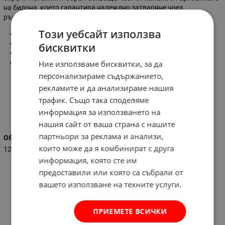
на бидона, което гарантира надеждно затваряне чрез
ръкохватка.
Този уебсайт използва
Ширина:
500 мм.
Височина:
810 мм.
бисквитки
Обем на бидона:
120 литра
Диаметър на гърловината:
385 мм.
Ние използваме бисквитки, за да
персонализираме съдържанието,
рекламите и да анализираме нашия
трафик. Също така споделяме
информация за използването на
Характеристики
нашия сайт от ваша страна с нашите
партньори за реклама и анализи,
Обем (л)
които може да я комбинират с друга
120
информация, която сте им
предоставили или която са събрали от
вашето използване на техните услуги.
ПРИЕМЕТЕ ВСИЧКИ