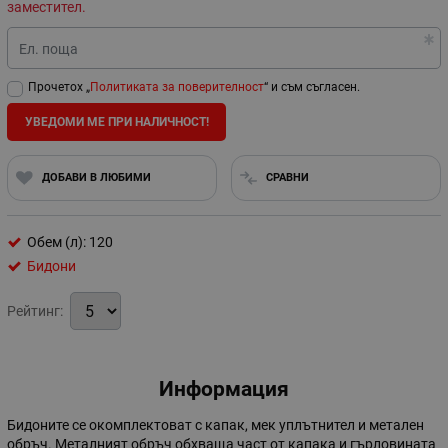
заместител.
Ел. поща
Прочетох „
Политиката за поверителност
“ и съм съгласен.
УВЕДОМИ МЕ ПРИ НАЛИЧНОСТ!
ДОБАВИ В ЛЮБИМИ
СРАВНИ
Обем (л): 120
Бидони
Рейтинг:
Информация
Бидоните се окомплектоват с капак, мек уплътнител и метален
обръч. Металният обръч обхваща част от капака и гърловината