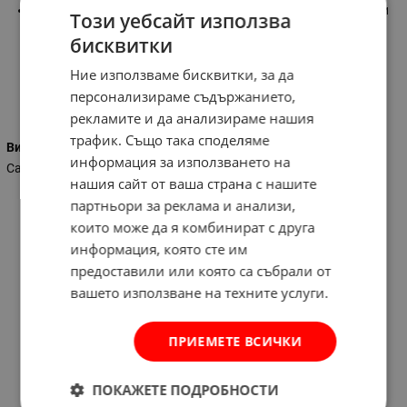
-ацетатен силикон предназначен за сглобки и фуги в бани и
Този уебсайт използва
кухни
бисквитки
Ние използваме бисквитки, за да
персонализираме съдържанието,
Характеристики
рекламите и да анализираме нашия
трафик. Също така споделяме
Вид на силикона
информация за използването на
Санитарен
нашия сайт от ваша страна с нашите
партньори за реклама и анализи,
които може да я комбинират с друга
информация, която сте им
предоставили или която са събрали от
вашето използване на техните услуги.
ПРИЕМЕТЕ ВСИЧКИ
ПОКАЖЕТЕ ПОДРОБНОСТИ