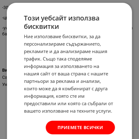
-300 мл.
Този уебсайт използва
-цвят:прозрачен
бисквитки
-универсален,силиконизиран,синтетичен херметик за употрба в
бани,остъкляване,външни и вътершни сглобки.
Ние използваме бисквитки, за да
персонализираме съдържанието,
рекламите и да анализираме нашия
Характеристики
трафик. Също така споделяме
информация за използването на
Вид на силикона
нашия сайт от ваша страна с нашите
Санитарен
партньори за реклама и анализи,
Универсален
които може да я комбинират с друга
информация, която сте им
предоставили или която са събрали от
вашето използване на техните услуги.
ПРИЕМЕТЕ ВСИЧКИ