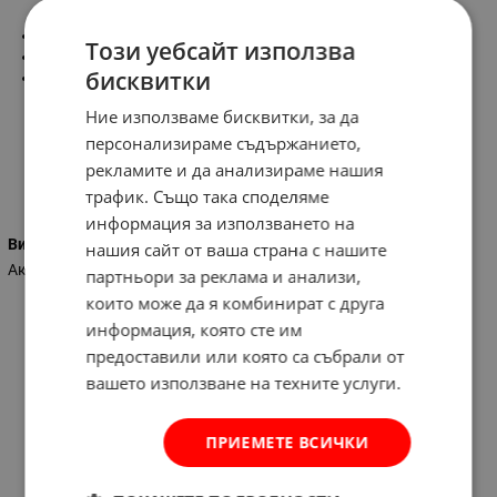
-280 мл.
Този уебсайт използва
-цвят:бял
бисквитки
-акрилен пълнител за обща употреба при статични фуги в
бетон,тухли,дърво и др.
Ние използваме бисквитки, за да
персонализираме съдържанието,
рекламите и да анализираме нашия
Характеристики
трафик. Също така споделяме
информация за използването на
Вид на силикона
нашия сайт от ваша страна с нашите
Акрилен
партньори за реклама и анализи,
които може да я комбинират с друга
информация, която сте им
предоставили или която са събрали от
вашето използване на техните услуги.
ПРИЕМЕТЕ ВСИЧКИ