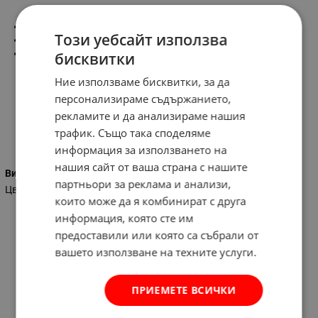
-300 мл.
Този уебсайт използва
-цвят:махагон
-силиконизиран синтетичен пълнител,специално за
бисквитки
запълване на връзки между дървени елементи или между
дърво и конструкционни елементи
Ние използваме бисквитки, за да
персонализираме съдържанието,
рекламите и да анализираме нашия
трафик. Също така споделяме
Характеристики
информация за използването на
нашия сайт от ваша страна с нашите
Вид на силикона
партньори за реклама и анализи,
Цветен
които може да я комбинират с друга
информация, която сте им
предоставили или която са събрали от
вашето използване на техните услуги.
ПРИЕМЕТЕ ВСИЧКИ