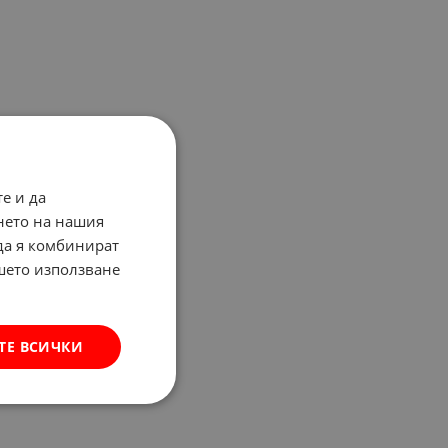
е и да
нето на нашия
 да я комбинират
ашето използване
ТЕ ВСИЧКИ