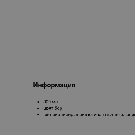
Информация
-300 мл.
-цвят:бор
--силиконизиран синтетичен пълнител,сп