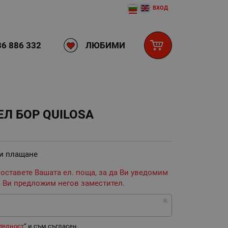
ВХОД
ЛЮБИМИ
6 886 332
Л БОР QUILOSA
 и плащане
 оставете Вашата ел. поща, за да Ви уведомим
 Ви предложим негов заместител.
телност
“ и съм съгласен.