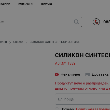
ГАЗИНИ
КОНТАКТИ
ПОМОЩ
088
икони
Quilosa
СИЛИКОН СИНТЕСЕЛ БОР QUILOSA
СИЛИКОН СИНТЕСЕ
Арт.№:
1382
Неналичен
Доставка
Продуктът вече е разпродаден,
щом го получим отново или да
Ел. поща
Прочетох „
Политиката за повери