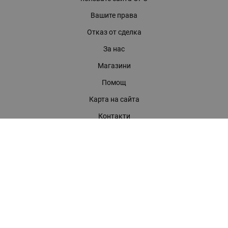
Вашите права
Отказ от сделка
За нас
Магазини
Помощ
Карта на сайта
Контакти
КОНТАКТИ
БАГИРА ООД
гр. Стара Загора, бул. "Патриарх Евтимий" 39
Телефони:
0899 919 917
- Информация
(042) 613 389
- Факс
0886 886 332
- Онлайн магазин
E-mail:
online:at:bagira.bg