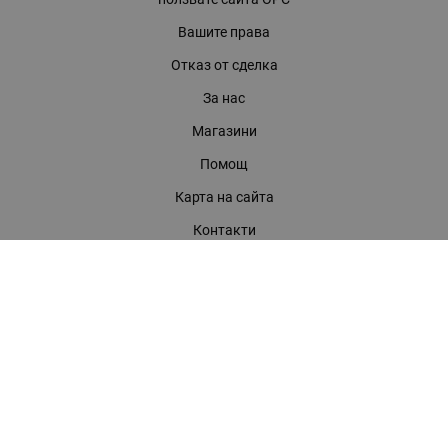
Вашите права
Отказ от сделка
За нас
Магазини
Помощ
Карта на сайта
Контакти
КОНТАКТИ
БАГИРА ООД
гр. Стара Загора, бул. "Патриарх Евтимий" 39
Телефони:
0899 919 917
- Информация
(042) 613 389
- Факс
0886 886 332
- Онлайн магазин