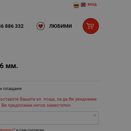
ВХОД
ЛЮБИМИ
6 886 332
6 мм.
 и плащане
 оставете Вашата ел. поща, за да Ви уведомим
 Ви предложим негов заместител.
телност
“ и съм съгласен.