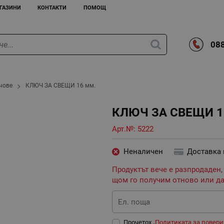
ГАЗИНИ
КОНТАКТИ
ПОМОЩ
088
чове
КЛЮЧ ЗА СВЕЩИ 16 мм.
КЛЮЧ ЗА СВЕЩИ 1
Арт.№:
5222
Неналичен
Доставка
Продуктът вече е разпродаден,
щом го получим отново или да
Ел. поща
Прочетох „
Политиката за повери