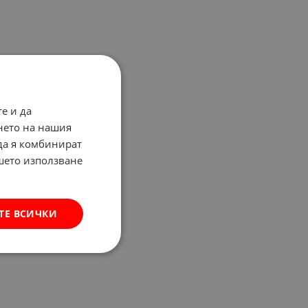
е и да
нето на нашия
 да я комбинират
ашето използване
ТЕ ВСИЧКИ