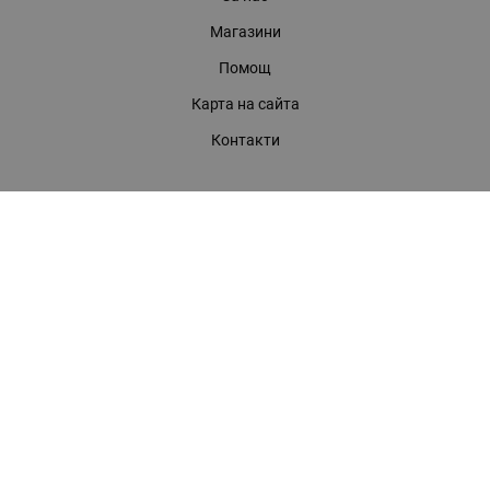
Магазини
Помощ
Карта на сайта
Контакти
КОНТАКТИ
БАГИРА ООД
гр. Стара Загора, бул. "Патриарх Евтимий" 39
Телефони:
0899 919 917
- Информация
(042) 613 389
- Факс
0886 886 332
- Онлайн магазин
E-mail:
online:at:bagira.bg
МЕТОДИ НА ПЛАЩАНЕ