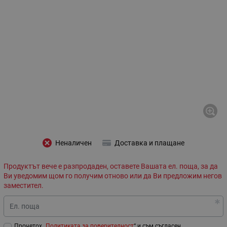
Неналичен
Доставка и плащане
Продуктът вече е разпродаден, оставете Вашата ел. поща, за да
Ви уведомим щом го получим отново или да Ви предложим негов
заместител.
Ел. поща
Прочетох „
Политиката за поверителност
“ и съм съгласен.