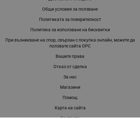
Общи условия за ползване
Политиката за поверителност
Политика за използване на бисквитки
При възникване на спор, свързан с покупка онлайн, можете да
ползвате сайта ОРС
Вашите права
Отказ от сделка
За нас
Магазини
Помощ
Карта на сайта
Контакти
КОНТАКТИ