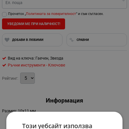
Ел. поща
Прочетох „
Политиката за поверителност
“ и съм съгласен.
УВЕДОМИ МЕ ПРИ НАЛИЧНОСТ!
ДОБАВИ В ЛЮБИМИ
СРАВНИ
Вид на ключа: Гаечен, Звезда
Ръчни инструменти - Ключове
Рейтинг:
Информация
Размер: 10х11 мм.
Този уебсайт използва