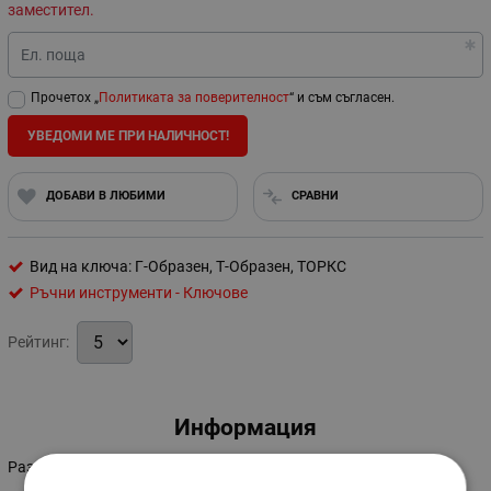
заместител.
Ел. поща
Прочетох „
Политиката за поверителност
“ и съм съгласен.
УВЕДОМИ МЕ ПРИ НАЛИЧНОСТ!
ДОБАВИ В ЛЮБИМИ
СРАВНИ
Вид на ключа: Г-Образен, Т-Образен, ТОРКС
Ръчни инструменти - Ключове
Рейтинг:
Информация
Размер: Т30