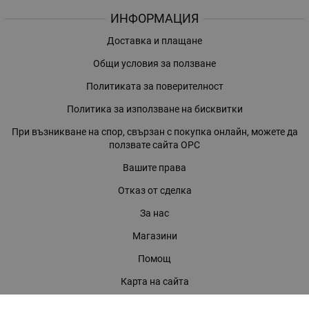
ИНФОРМАЦИЯ
Доставка и плащане
Общи условия за ползване
Политиката за поверителност
Политика за използване на бисквитки
При възникване на спор, свързан с покупка онлайн, можете да
ползвате сайта ОРС
Вашите права
Отказ от сделка
За нас
Магазини
Помощ
Карта на сайта
Контакти