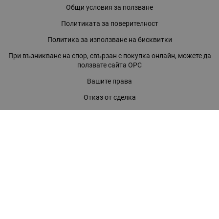
Общи условия за ползване
Политиката за поверителност
Политика за използване на бисквитки
При възникване на спор, свързан с покупка онлайн, можете да
ползвате сайта ОРС
Вашите права
Отказ от сделка
За нас
Магазини
Помощ
Карта на сайта
Контакти
КОНТАКТИ