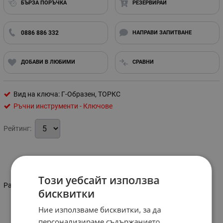
БЪРЗА ПОРЪЧКА
РЕЗЕРВИРАЙ
0886 886 332
НАПРАВИ ЗАПИТВАНЕ
ДОБАВИ В ЛЮБИМИ
СРАВНИ
Вид на ключа: Г-Образен, ТОРКС
Ръчни инструменти - Ключове
Рейтинг:
Информация
Този уебсайт използва
Размер: Т50
бисквитки
Ние използваме бисквитки, за да
Характеристики
персонализираме съдържанието,