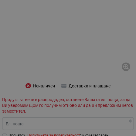
Неналичен
Доставка и плащане
Продуктът вече е разпродаден, оставете Вашата ел. поща, за да
Ви уведомим щом го получим отново или да Ви предложим негов
заместител.
Ел. поща
Прочетох „
Политиката за поверителност
“ и съм съгласен.