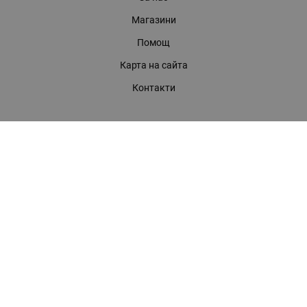
Магазини
Помощ
Карта на сайта
Контакти
КОНТАКТИ
БАГИРА ООД
гр. Стара Загора, бул. "Патриарх Евтимий" 39
Телефони:
0899 919 917
- Информация
(042) 613 389
- Факс
0886 886 332
- Онлайн магазин
E-mail:
online:at:bagira.bg
МЕТОДИ НА ПЛАЩАНЕ