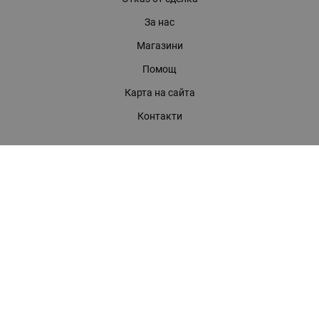
За нас
Магазини
Помощ
Карта на сайта
Контакти
КОНТАКТИ
БАГИРА ООД
гр. Стара Загора, бул. "Патриарх Евтимий" 39
Телефони:
0899 919 917
- Информация
(042) 613 389
- Факс
0886 886 332
- Онлайн магазин
E-mail:
online:at:bagira.bg
МЕТОДИ НА ПЛАЩАНЕ