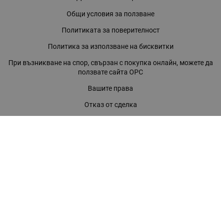
Общи условия за ползване
Политиката за поверителност
Политика за използване на бисквитки
При възникване на спор, свързан с покупка онлайн, можете да
ползвате сайта ОРС
Вашите права
Отказ от сделка
За нас
Магазини
Помощ
Карта на сайта
Контакти
КОНТАКТИ