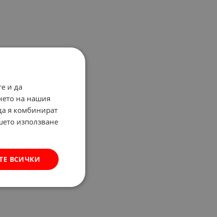
е и да
нето на нашия
 да я комбинират
ашето използване
ТЕ ВСИЧКИ