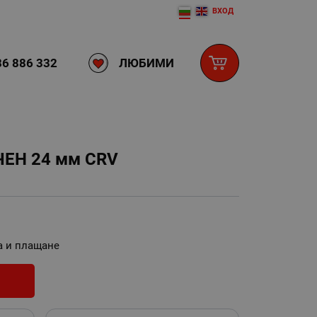
ВХОД
ЛЮБИМИ
6 886 332
ЕН 24 мм CRV
а и плащане
И