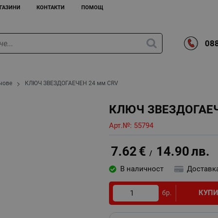
ГАЗИНИ
КОНТАКТИ
ПОМОЩ
088
чове
КЛЮЧ ЗВЕЗДОГАЕЧЕН 24 мм CRV
КЛЮЧ ЗВЕЗДОГАЕЧ
Арт.№:
55794
7.62
€
14.90
лв.
/
В наличност
Доставк
КУП
бр.