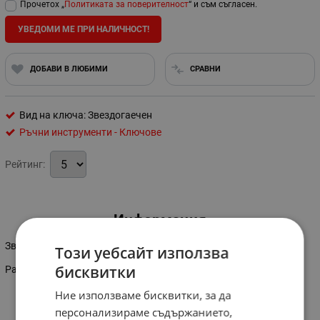
Прочетох „
Политиката за поверителност
“ и съм съгласен.
УВЕДОМИ МЕ ПРИ НАЛИЧНОСТ!
ДОБАВИ В ЛЮБИМИ
СРАВНИ
Вид на ключа: Звездогаечен
Ръчни инструменти - Ключове
Рейтинг:
Информация
Звездогаечен ключ Хром-Ванадиум.
Този уебсайт използва
бисквитки
Размер: 32 мм
Ние използваме бисквитки, за да
персонализираме съдържанието,
Характеристики