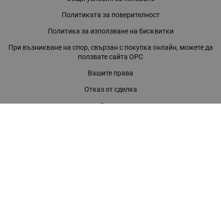
Политиката за поверителност
Политика за използване на бисквитки
При възникване на спор, свързан с покупка онлайн, можете да
ползвате сайта ОРС
Вашите права
Отказ от сделка
За нас
Магазини
Помощ
Карта на сайта
Контакти
КОНТАКТИ
БАГИРА ООД