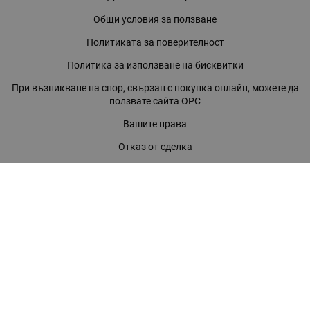
Общи условия за ползване
Политиката за поверителност
Политика за използване на бисквитки
При възникване на спор, свързан с покупка онлайн, можете да
ползвате сайта ОРС
Вашите права
Отказ от сделка
За нас
Магазини
Помощ
Карта на сайта
Контакти
КОНТАКТИ