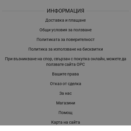
ИНФОРМАЦИЯ
Доставка и плащане
Общи условия за ползване
Политиката за поверителност
Политика за използване на бисквитки
При възникване на спор, свързан с покупка онлайн, можете да
ползвате сайта ОРС
Вашите права
Отказ от сделка
За нас
Магазини
Помощ
Карта на сайта