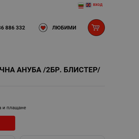
ВХОД
ЛЮБИМИ
6 886 332
НА АНУБА /2БР. БЛИСТЕР/
а и плащане
И