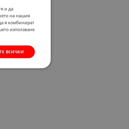
е и да
нето на нашия
 да я комбинират
ашето използване
ТЕ ВСИЧКИ