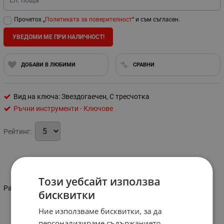
Ел. поща
Прочетох „
Политиката за поверителност
“ и съм съгласен.
УВЕДОМИ МЕ ПРИ НАЛИЧНОСТ!
ДОБАВИ В ЛЮБИМИ
СРАВНИ
Вид на ключа: Звездогаечен, С тресчотка
Ръчни инструменти - Ключове
Рейтинг:
Информация
Този уебсайт използва
Размер: 19 мм
бисквитки
Ние използваме бисквитки, за да
Характеристики
персонализираме съдържанието,