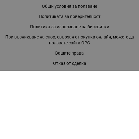
Общи условия за ползване
Политиката за поверителност
Политика за използване на бисквитки
При възникване на спор, свързан с покупка онлайн, можете да
ползвате сайта ОРС
Вашите права
Отказ от сделка
За нас
Магазини
Помощ
Карта на сайта
Контакти
КОНТАКТИ