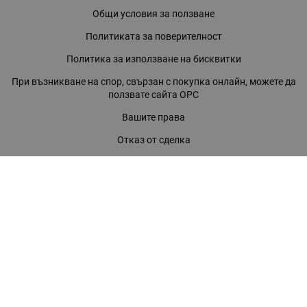
Общи условия за ползване
Политиката за поверителност
Политика за използване на бисквитки
При възникване на спор, свързан с покупка онлайн, можете да
ползвате сайта ОРС
Вашите права
Отказ от сделка
За нас
Магазини
Помощ
Карта на сайта
Контакти
КОНТАКТИ