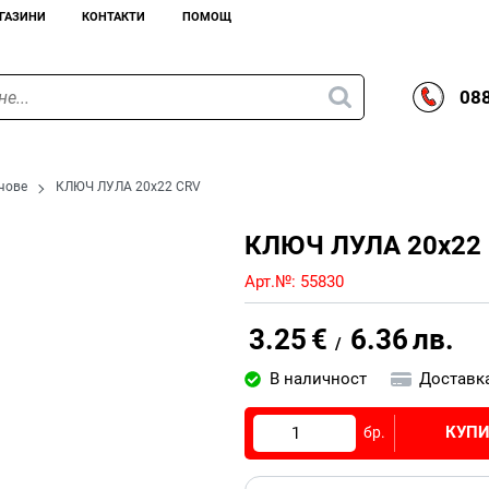
ГАЗИНИ
КОНТАКТИ
ПОМОЩ
088
чове
КЛЮЧ ЛУЛА 20x22 CRV
КЛЮЧ ЛУЛА 20x22
Арт.№:
55830
3.25
€
6.36
лв.
/
В наличност
Доставк
КУП
бр.