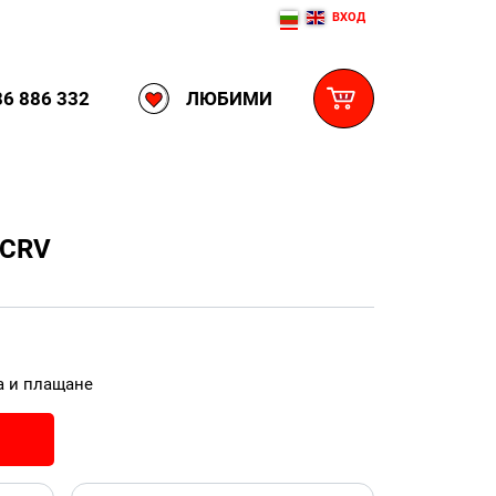
ВХОД
ЛЮБИМИ
6 886 332
 CRV
а и плащане
И