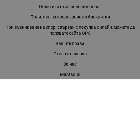
Политиката за поверителност
Политика за използване на бисквитки
При възникване на спор, свързан с покупка онлайн, можете да
ползвате сайта ОРС
Вашите права
Отказ от сделка
За нас
Магазини
Помощ
Карта на сайта
Контакти
КОНТАКТИ
БАГИРА ООД