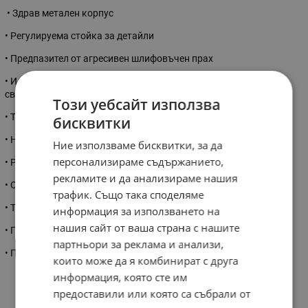
• Здрав метален корпус
• Регулируема стойка за детайли
• Предпазител от агресивен шлифовъчен прах
• Идеален за шлайфане на стомана, метал и за заточване на
свредла
Този уебсайт използва
• Технически данни
бисквитки
• Необходима мощност 350 W
Ние използваме бисквитки, за да
персонализираме съдържанието,
• Размери на шайбата 150 x 20 x 32 мм
рекламите и да анализираме нашия
• Обороти на празен ход 2950 мин-1
трафик. Също така споделяме
• Тегло 8.1 кг
информация за използването на
нашия сайт от ваша страна с нашите
• Гаранция 1г
партньори за реклама и анализи,
• Произход Германия
които може да я комбинират с друга
информация, която сте им
предоставили или която са събрали от
Характеристики