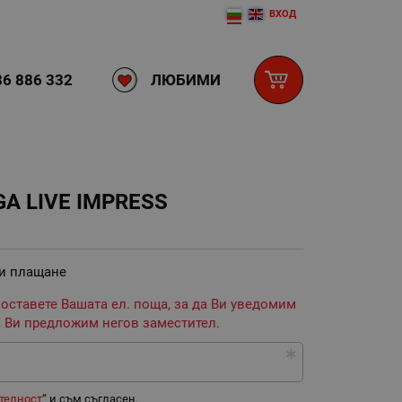
ВХОД
ЛЮБИМИ
6 886 332
A LIVE IMPRESS
 и плащане
 оставете Вашата ел. поща, за да Ви уведомим
 Ви предложим негов заместител.
телност
“ и съм съгласен.