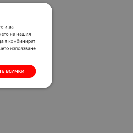
е и да
нето на нашия
 да я комбинират
ашето използване
ТЕ ВСИЧКИ