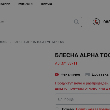
ГАЗИНИ
КОНТАКТИ
ПОМОЩ
088
лесни
БЛЕСНА ALPHA TOGA LIVE IMPRESS
БЛЕСНА ALPHA TOG
Арт.№:
33711
Неналичен
Доставка
Продуктът вече е разпродаден,
щом го получим отново или да
Ел. поща
Прочетох „
Политиката за повери