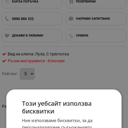
БЪРЗА ПОРЪЧКА
РЕЗЕРВИРАЙ
0886 886 332
НАПРАВИ ЗАПИТВАНЕ
ДОБАВИ В ЛЮБИМИ
СРАВНИ
Вид на ключа: Лула, С тресчотка
Ръчни инструменти - Ключове
Рейтинг:
Информация
Този уебсайт използва
Размер: 8-9 мм
бисквитки
Ние използваме бисквитки, за да
Характеристики
персонализираме съдържанието,