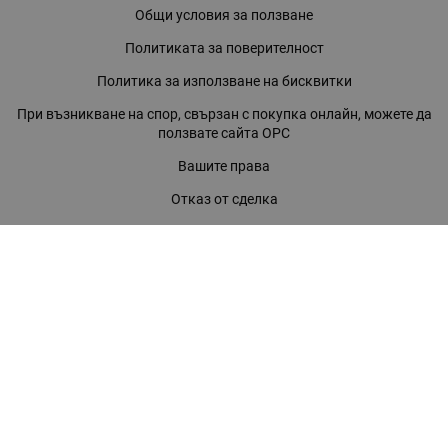
Общи условия за ползване
Политиката за поверителност
Политика за използване на бисквитки
При възникване на спор, свързан с покупка онлайн, можете да
ползвате сайта ОРС
Вашите права
Отказ от сделка
За нас
Магазини
Помощ
Карта на сайта
Контакти
КОНТАКТИ