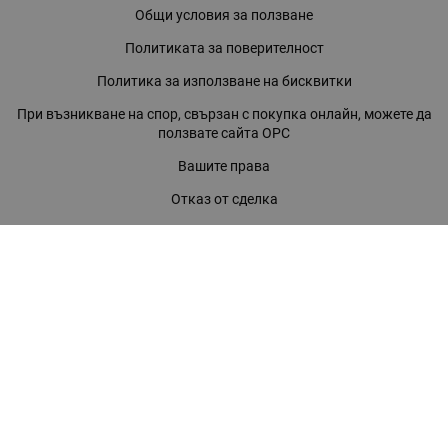
Общи условия за ползване
Политиката за поверителност
Политика за използване на бисквитки
При възникване на спор, свързан с покупка онлайн, можете да
ползвате сайта ОРС
Вашите права
Отказ от сделка
За нас
Магазини
Помощ
Карта на сайта
Контакти
КОНТАКТИ