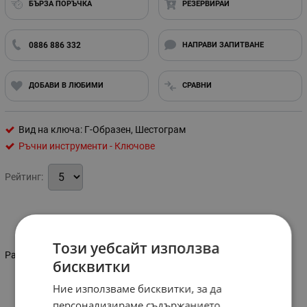
БЪРЗА ПОРЪЧКА
РЕЗЕРВИРАЙ
0886 886 332
НАПРАВИ ЗАПИТВАНЕ
ДОБАВИ В ЛЮБИМИ
СРАВНИ
Вид на ключа: Г-Образен, Шестограм
Ръчни инструменти - Ключове
Рейтинг:
Информация
Този уебсайт използва
Размер: 6 мм
бисквитки
Ние използваме бисквитки, за да
Характеристики
персонализираме съдържанието,