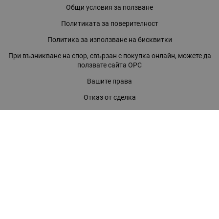
Общи условия за ползване
Политиката за поверителност
Политика за използване на бисквитки
При възникване на спор, свързан с покупка онлайн, можете да
ползвате сайта ОРС
Вашите права
Отказ от сделка
За нас
Магазини
Помощ
Карта на сайта
Контакти
КОНТАКТИ