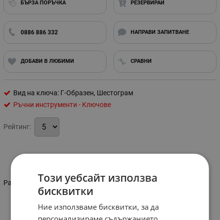
БЪРЗА ПОРЪЧКА
РЕЗЕРВИРАЙ
0886 886 332
НАПРАВИ ЗАПИТВАНЕ
ДОБАВИ В ЛЮБИМИ
СРАВНИ
Вид на ключа: Г-Образен, Шестограм
Ръчни инструменти - Ключове
Рейтинг:
Информация
Този уебсайт използва
Размер: 8 мм
бисквитки
Ние използваме бисквитки, за да
Характеристики
персонализираме съдържанието,