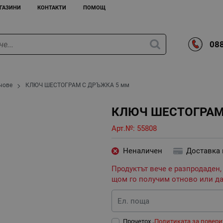
ГАЗИНИ
КОНТАКТИ
ПОМОЩ
088
чове
КЛЮЧ ШЕСТОГРАМ С ДРЪЖКА 5 мм
КЛЮЧ ШЕСТОГРАМ
Арт.№:
55808
Неналичен
Доставка
Продуктът вече е разпродаден,
щом го получим отново или да
Ел. поща
Прочетох „
Политиката за повери