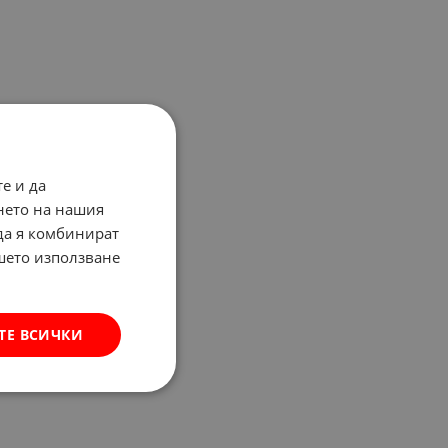
е и да
нето на нашия
 да я комбинират
ашето използване
ТЕ ВСИЧКИ