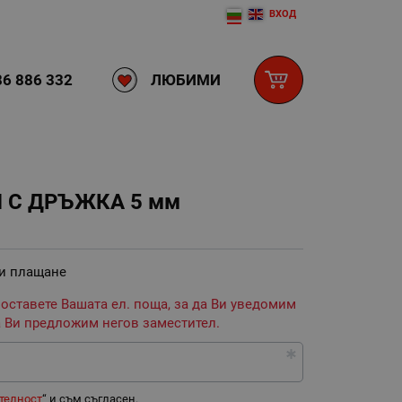
ВХОД
ЛЮБИМИ
6 886 332
 С ДРЪЖКА 5 мм
 и плащане
 оставете Вашата ел. поща, за да Ви уведомим
 Ви предложим негов заместител.
телност
“ и съм съгласен.