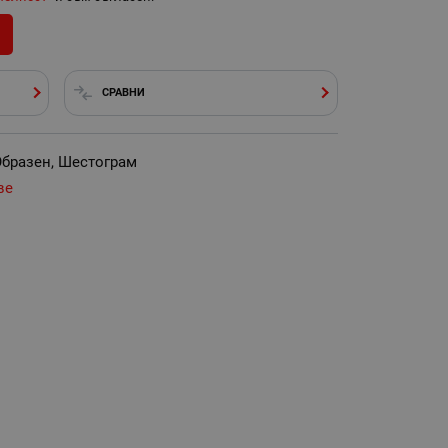
СРАВНИ
-Образен, Шестограм
ве