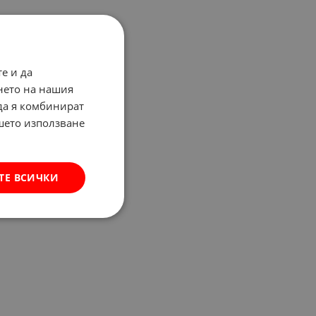
е и да
нето на нашия
 да я комбинират
ашето използване
ТЕ ВСИЧКИ