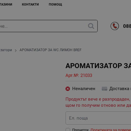
ГАЗИНИ
КОНТАКТИ
ПОМОЩ
088
затори
АРОМАТИЗАТОР ЗА WC ЛИМОН BREF
АРОМАТИЗАТОР ЗА
Арт.№:
21033
Неналичен
Доставка
Продуктът вече е разпродаден,
щом го получим отново или да
Ел. поща
Прочетох „
Политиката за повери