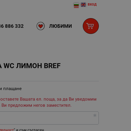
ВХОД
ЛЮБИМИ
6 886 332
 WC ЛИМОН BREF
 и плащане
 оставете Вашата ел. поща, за да Ви уведомим
 Ви предложим негов заместител.
телност
“ и съм съгласен.