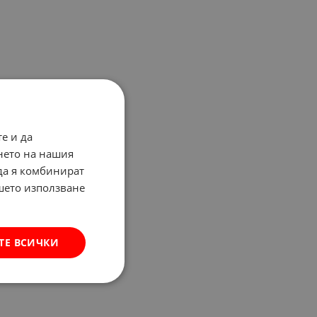
е и да
нето на нашия
 да я комбинират
ашето използване
ТЕ ВСИЧКИ