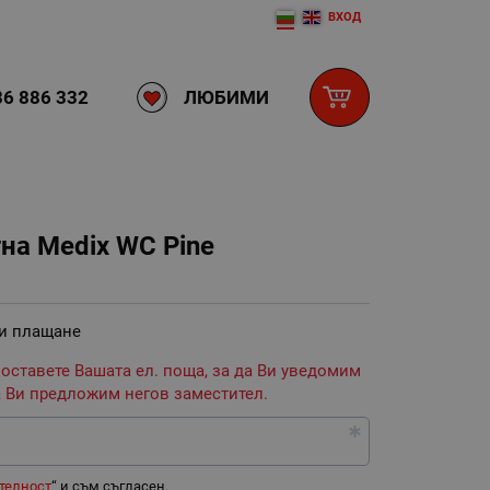
ВХОД
ЛЮБИМИ
6 886 332
на Medix WC Pine
 и плащане
 оставете Вашата ел. поща, за да Ви уведомим
 Ви предложим негов заместител.
телност
“ и съм съгласен.