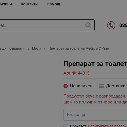
ГАЗИНИ
КОНТАКТИ
ПОМОЩ
088
ащи препарати
Medix
Препарат за тоалетна Medix WC Pine
Препарат за тоалет
Арт.№:
44015
Неналичен
Доставка
Продуктът вече е разпродаден,
щом го получим отново или да
Ел. поща
Прочетох „
Политиката за повери