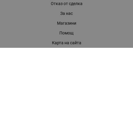
Отказ от сделка
За нас
Магазини
Помощ
Карта на сайта
Контакти
КОНТАКТИ
БАГИРА ООД
гр. Стара Загора, бул. "Патриарх Евтимий" 39
Телефони:
0899 919 917
- Информация
(042) 613 389
- Факс
0886 886 332
- Онлайн магазин
E-mail:
online:at:bagira.bg
МЕТОДИ НА ПЛАЩАНЕ