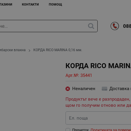
ГАЗИНИ
КОНТАКТИ
ПОМОЩ
088
ибарски влакна
КОРДА RICO MARINA 0,16 мм.
КОРДА RICO MARINA
Арт.№:
35441
Неналичен
Доставка
Продуктът вече е разпродаден,
щом го получим отново или да
Ел. поща
Прочетох „
Политиката за повери