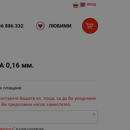
ВХОД
ЛЮБИМИ
6 886 332
 0,16 мм.
 и плащане
 оставете Вашата ел. поща, за да Ви уведомим
 Ви предложим негов заместител.
телност
“ и съм съгласен.