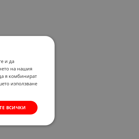
е и да
нето на нашия
 да я комбинират
ашето използване
ТЕ ВСИЧКИ