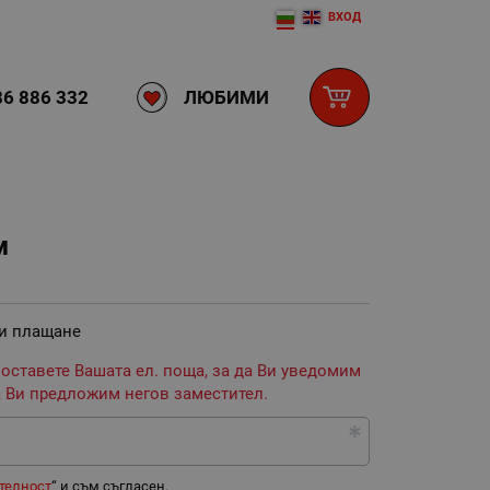
ВХОД
ЛЮБИМИ
6 886 332
м
 и плащане
 оставете Вашата ел. поща, за да Ви уведомим
 Ви предложим негов заместител.
телност
“ и съм съгласен.