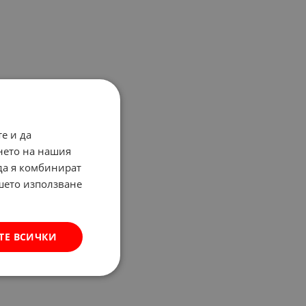
е и да
нето на нашия
 да я комбинират
ашето използване
ТЕ ВСИЧКИ