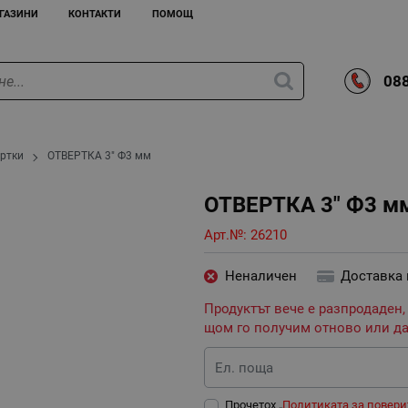
ГАЗИНИ
КОНТАКТИ
ПОМОЩ
088
ртки
ОТВЕРТКА 3" Ф3 мм
ОТВЕРТКА 3" Ф3 м
Арт.№:
26210
Неналичен
Доставка
Продуктът вече е разпродаден,
щом го получим отново или да
Ел. поща
Прочетох „
Политиката за повери