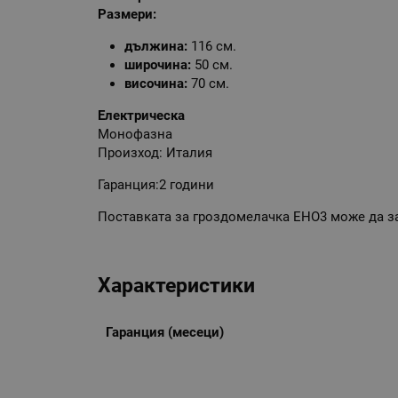
Размери:
дължина:
116 см.
широчина:
50 см.
височина:
70 см.
Електрическа
Монофазна
Произход: Италия
Гаранция:2 години
Поставката за гроздомелачка ЕНО3 може да за
Характеристики
Гаранция (месеци)