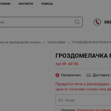
ГАЗИНИ
КОНТАКТИ
ПОМОЩ
088
ни за производство на вино
Tomika Metal
ГРОЗДОМЕЛАЧКА РОНКАЧК
ГРОЗДОМЕЛАЧКА 
Арт.№:
44190
Неналичен
Доставка
Продуктът вече е разпродаден,
щом го получим отново или да
Ел. поща
Прочетох „
Политиката за повери