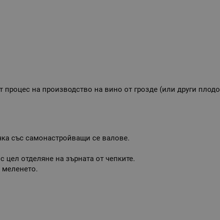
т процес на производство на вино от грозде (или други плодо
чка със самонастройващи се валове.
с цел отделяне на зърната от чепките.
 меленето.