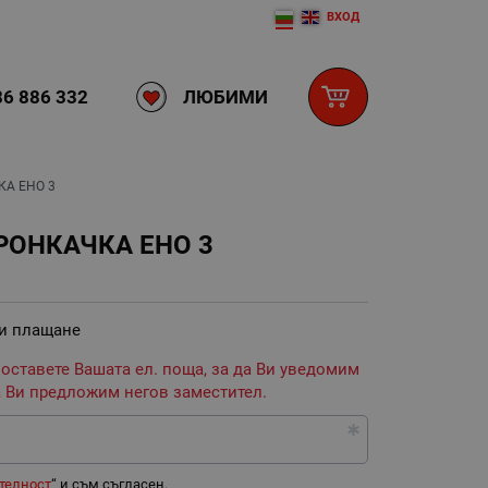
ВХОД
ЛЮБИМИ
6 886 332
А ЕНО 3
РОНКАЧКА ЕНО 3
 и плащане
 оставете Вашата ел. поща, за да Ви уведомим
 Ви предложим негов заместител.
телност
“ и съм съгласен.