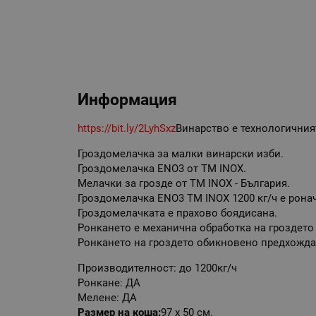
Информация
https://bit.ly/2LyhSxz
Винарство е технологичния
Гроздомелачка за малки винарски изби.
Гроздомелачка ENO3 от TM INOX.
Мелачки за грозде от TM INOX - България.
Гроздомелачка ENO3 TM INOX 1200 кг/ч е рона
Гроздомелачката е прахово боядисана.
Ронкането е механична обработка на гроздето 
Ронкането на гроздето обикновено предхожда
Производителност: до 1200кг/ч
Ронкане: ДА
Мелене: ДА
Размер на коша:
97 х 50 см.