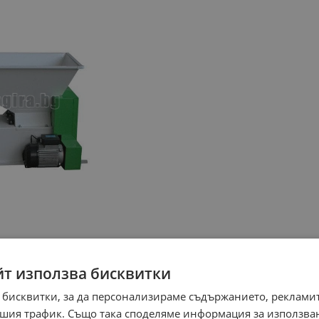
йт използва бисквитки
 бисквитки, за да персонализираме съдържанието, рекламит
шия трафик. Също така споделяме информация за използва