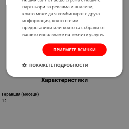
Основна комплектация:
партньори за реклама и анализи,
прахозащитен капак
които може да я комбинират с друга
плаващ капак
информация, която сте им
помпа
предоставили или която са събрали от
поставка
вашето използване на техните услуги.
кран за източване
въздушна камера
отдушник
ПРИЕМЕТЕ ВСИЧКИ
шлаух
въже
ПОКАЖЕТЕ ПОДРОБНОСТИ
Характеристики
Гаранция (месеци)
12