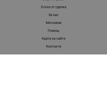
Отказ от сделка
За нас
Магазини
Помощ
Карта на сайта
Контакти
КОНТАКТИ
БАГИРА ООД
гр. Стара Загора, бул. "Патриарх Евтимий" 39
Телефони:
0899 919 917
- Информация
(042) 613 389
- Факс
0886 886 332
- Онлайн магазин
E-mail:
online:at:bagira.bg