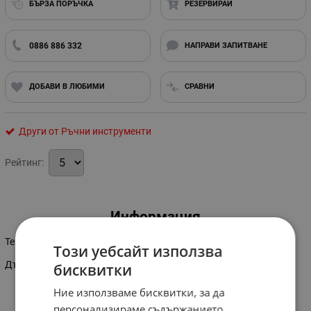
БЪРЗА ПОРЪЧКА
РЕЗЕРВИРАЙ
0886 886 332
НАПРАВИ ЗАПИТВАНЕ
ДОБАВИ В ЛЮБИМИ
СРАВНИ
Други от Ръчни инструменти
Рейтинг:
Информация
Тегло: 250гр
Този уебсайт използва
Дължина на канапа: 2м
бисквитки
Ние използваме бисквитки, за да
персонализираме съдържанието,