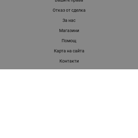
Отказ от сделка
За нас
Магазини
Помощ
Карта на сайта
Контакти
КОНТАКТИ
БАГИРА ООД
гр. Стара Загора, бул. "Патриарх Евтимий" 39
Телефони:
0899 919 917
- Информация
(042) 613 389
- Факс
0886 886 332
- Онлайн магазин
E-mail:
online:at:bagira.bg