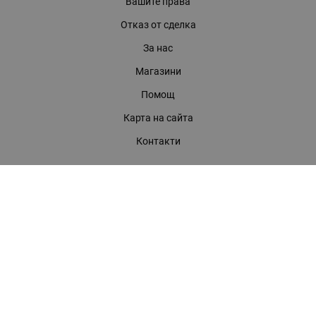
Вашите права
Отказ от сделка
За нас
Магазини
Помощ
Карта на сайта
Контакти
КОНТАКТИ
БАГИРА ООД
гр. Стара Загора, бул. "Патриарх Евтимий" 39
Телефони:
0899 919 917
- Информация
(042) 613 389
- Факс
0886 886 332
- Онлайн магазин
E-mail:
online:at:bagira.bg