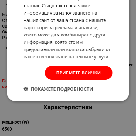
Тегло:
2 кг.
трафик. Също така споделяме
информация за използването на
Монтира се директно към ВиК тръба за студена вода
нашия сайт от ваша страна с нашите
С метална смесителна батерия с ергономична лебедка
Светещ влагозащитен ключ
партньори за реклама и анализи,
Окомплектован с шнур и щепсел
„Шуко”
които може да я комбинират с друга
Работи на монофазен ток
информация, която сте им
Има четири степени на защита:
предоставили или която са събрали от
- защита срещу поражение от електрически ток
вашето използване на техните услуги.
- защита от прегряване на водата
- защита при спад на налягането във водопроводната мрежа
- защита от превишаване на налягането
ПРИЕМЕТЕ ВСИЧКИ
Гаранция: З год. на водосъдържателя, 2 год. на ел. част и
смесител!
ПОКАЖЕТЕ ПОДРОБНОСТИ
Характеристики
Мощност (W)
6500