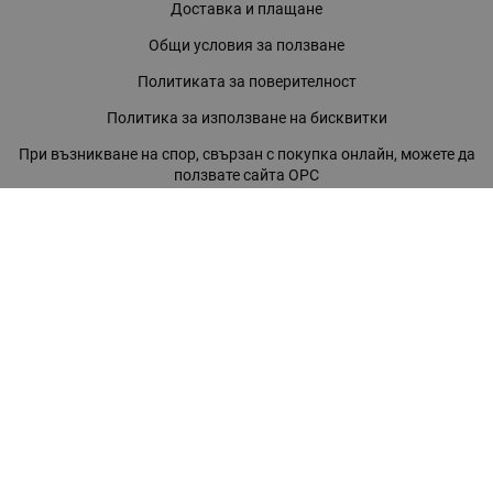
Доставка и плащане
Общи условия за ползване
Политиката за поверителност
Политика за използване на бисквитки
При възникване на спор, свързан с покупка онлайн, можете да
ползвате сайта ОРС
Вашите права
Отказ от сделка
За нас
Магазини
Помощ
Карта на сайта
Контакти