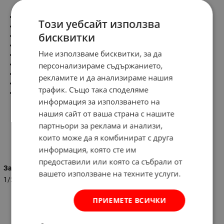
Тресчотка.
Този уебсайт използва
2 удължения
бисквитки
Ръчен върток.
Върток плъзгащ.
Ние използваме бисквитки, за да
Чупеща връзка за труднодостъпни места.
Метален куфар.
персонализираме съдържанието,
Захват: 1/2"
рекламите и да анализираме нашия
25 части.
трафик. Също така споделяме
Размери на вложките:
информация за използването на
9,10,11,12,13,14,15,16,17,18,19,20,21,22,23,24,27,30,32
нашия сайт от ваша страна с нашите
партньори за реклама и анализи,
които може да я комбинират с друга
Характеристики
информация, която сте им
предоставили или която са събрали от
Захват
вашето използване на техните услуги.
1/2
ПРИЕМЕТЕ ВСИЧКИ