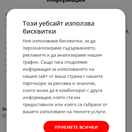
24 части
Захват:
1/2"
Този уебсайт използва
Размери на вложките:
бисквитки
-шестограмни: 10, 11, 12, 13, 14, 15, 16, 17, 18, 19, 20, 21, 22, 24,
27, 30, 32
Ние използваме бисквитки, за да
Тресчотка
персонализираме съдържанието,
Ръчен върток плъзгащ
Ръчен върток
рекламите и да анализираме нашия
2 удължителя
трафик. Също така споделяме
Гъвкава връзка за труднодостъпни места
информация за използването на
Пластмасов куфар
нашия сайт от ваша страна с нашите
партньори за реклама и анализи,
които може да я комбинират с друга
Характеристики
информация, която сте им
предоставили или която са събрали от
Захват
вашето използване на техните услуги.
1/2
ПРИЕМЕТЕ ВСИЧКИ