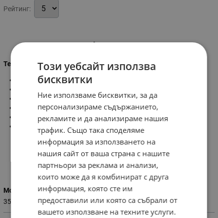
Рейтинг:
Информация
Този уебсайт използва
Технически характеристики:
бисквитки
Мощност:
3.7 KW
Размер:
2 цол
Ние използваме бисквитки, за да
Дълбочина:
27 м.
персонализираме съдържанието,
Дебит:
470 л./м.
Обороти:
3600 об./мин.
рекламите и да анализираме нашия
Тегло:
12 кг.
трафик. Също така споделяме
информация за използването на
нашия сайт от ваша страна с нашите
партньори за реклама и анализи,
Характеристики
които може да я комбинират с друга
информация, която сте им
Мощност (W)
предоставили или която са събрали от
3500
вашето използване на техните услуги.