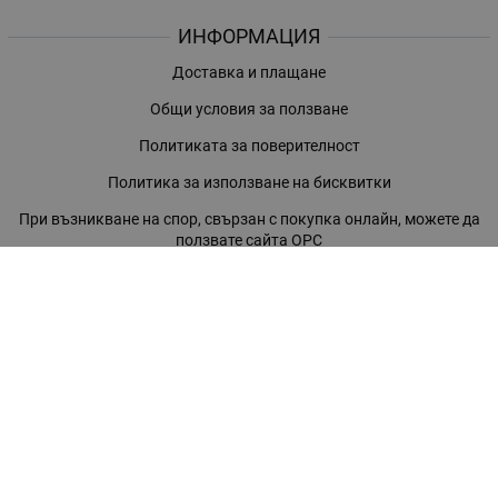
ИНФОРМАЦИЯ
Доставка и плащане
Общи условия за ползване
Политиката за поверителност
Политика за използване на бисквитки
При възникване на спор, свързан с покупка онлайн, можете да
ползвате сайта ОРС
Вашите права
Отказ от сделка
За нас
Магазини
Помощ
Карта на сайта
Контакти